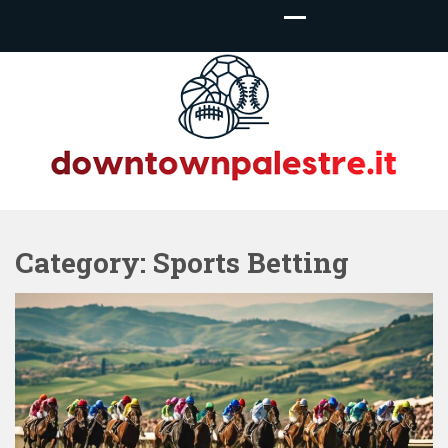
DowntownPalest
Category:
Sports Betting
– Scommes
sportive