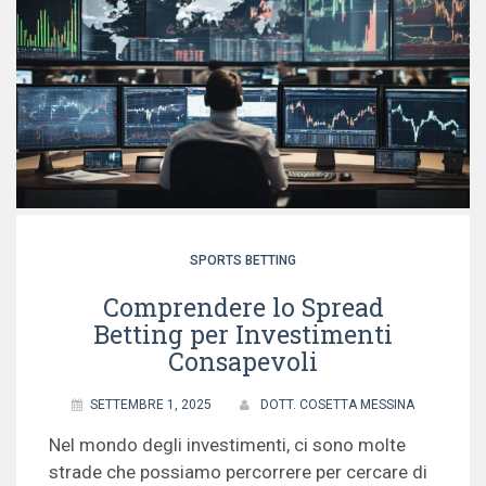
SPORTS BETTING
Comprendere lo Spread
Betting per Investimenti
Consapevoli
SETTEMBRE 1, 2025
DOTT. COSETTA MESSINA
Nel mondo degli investimenti, ci sono molte
strade che possiamo percorrere per cercare di