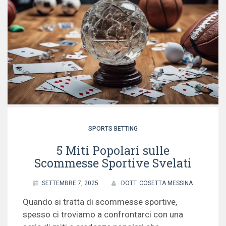
SPORTS BETTING
5 Miti Popolari sulle
Scommesse Sportive Svelati
SETTEMBRE 7, 2025
DOTT. COSETTA MESSINA
Quando si tratta di scommesse sportive,
spesso ci troviamo a confrontarci con una