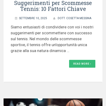
Suggerimenti per Scommesse
Tennis: 10 Fattori Chiave
SETTEMBRE 10, 2025
DOTT. COSETTA MESSINA
Siamo entusiasti di condividere con voi i nostri
suggerimenti per scommettere con successo
sul tennis. Nel mondo delle scommesse
sportive, il tennis offre un’opportunità unica
grazie alla sua natura dinamica …
READ MORE ›