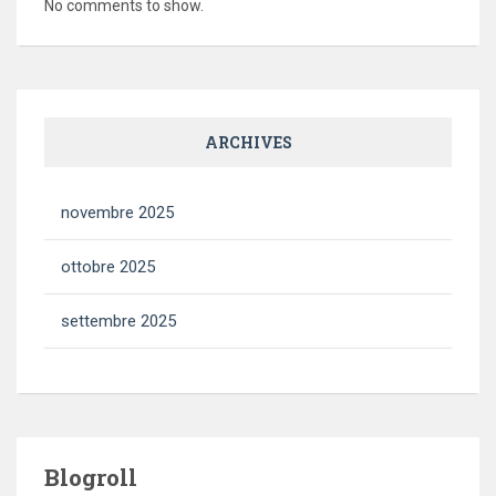
No comments to show.
ARCHIVES
novembre 2025
ottobre 2025
settembre 2025
Blogroll