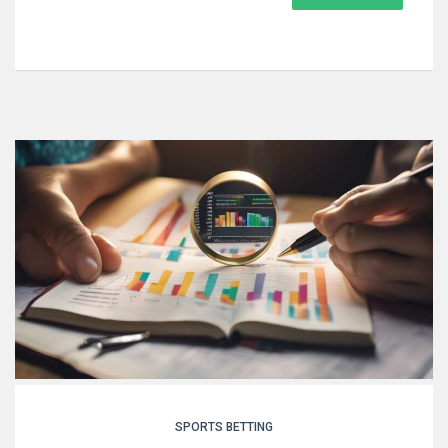
SPORTS BETTING