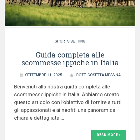
SPORTS BETTING
Guida completa alle
scommesse ippiche in Italia
SETTEMBRE 11, 2025
DOTT. COSETTA MESSINA
Benvenuti alla nostra guida completa alle
scommesse ippiche in Italia. Abbiamo creato
questo articolo con l’obiettivo di fornire a tutti
gli appassionati e ai neofiti una panoramica
chiara e dettagliata …
READ MORE ›