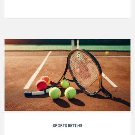
SPORTS BETTING