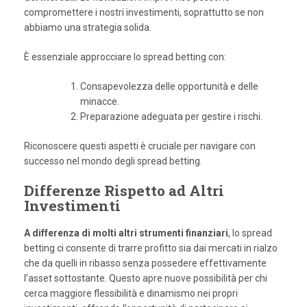
compromettere i nostri investimenti, soprattutto se non
abbiamo una strategia solida.
È essenziale approcciare lo spread betting con:
Consapevolezza delle opportunità e delle
minacce.
Preparazione adeguata per gestire i rischi.
Riconoscere questi aspetti è cruciale per navigare con
successo nel mondo degli spread betting.
Differenze Rispetto ad Altri
Investimenti
A differenza di molti altri strumenti finanziari
, lo spread
betting ci consente di trarre profitto sia dai mercati in rialzo
che da quelli in ribasso senza possedere effettivamente
l’asset sottostante. Questo apre nuove possibilità per chi
cerca maggiore flessibilità e dinamismo nei propri