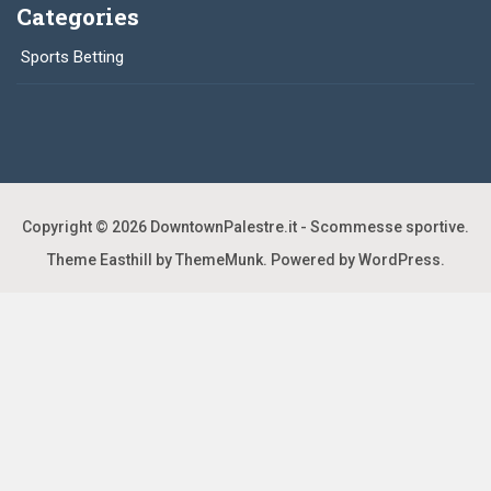
Categories
Sports Betting
Copyright © 2026
DowntownPalestre.it - Scommesse sportive
.
Theme Easthill by ThemeMunk
. Powered by
WordPress
.