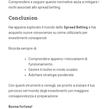
Comprendere e seguire queste normative aiuta a mitigare i
rischi associati allo spread betting.
Conclusion
Hai appena esplorato il mondo dello
Spread Betting
e hai
acquisito nuove conoscenze su come utilizzarlo per
investimenti consapevoli.
Ricorda sempre di:
Comprendere appieno i meccanismi di
funzionamento.
Gestire il rischio in modo oculato.
Adottare strategie ponderate.
Con questi strumenti e consigli, sei pronto a iniziare il tuo
percorso nel mondo degli investimenti con maggiore
consapevolezza e preparazione.
Buona fortuna!