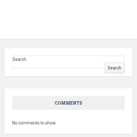
Search
Search
COMMENTS
No comments to show.