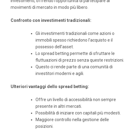
investimenti, offrendo l’opportunità di partecipare ai
movimenti di mercato in modo più libero.
Confronto con investimenti tradizionali:
Gli investimenti tradizionali come azioni o
immobili spesso richiedono l’acquisto e il
possesso dell’asset.
Lo spread betting permette di sfruttare le
fluttuazioni di prezzo senza queste restrizioni.
Questo ci rende parte di una comunità di
investitori moderni e agili.
Ulteriori vantaggi dello spread betting:
Offre un livello di accessibilità non sempre
presente in altri mercati.
Possibilità di iniziare con capitali più modesti.
Maggiore controllo nella gestione delle
posizioni.