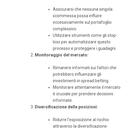
Assicurarsi che nessuna singola
scommessa possa influire
eccessivamente sul portafoglio
complessivo.
Utilizzare strumenti come gli stop-
loss per automatizzare questo
processo e proteggere i guadagni.
Monitoraggio del mercato:
Rimanere informati sui fattori che
potrebbero influenzare gli
investimenti in spread betting.
Monitorare attentamente il mercato
è cruciale per prendere decisioni
informate.
Diversificazione delle posizioni:
Ridurre l’esposizione al rischio
attraverso la diversificazione.