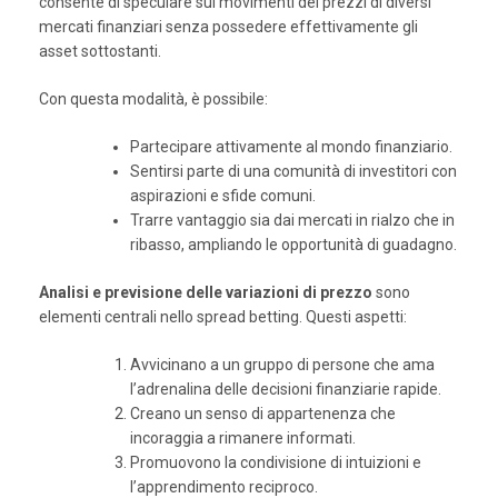
consente di speculare sui movimenti dei prezzi di diversi
mercati finanziari senza possedere effettivamente gli
asset sottostanti.
Con questa modalità, è possibile:
Partecipare attivamente al mondo finanziario.
Sentirsi parte di una comunità di investitori con
aspirazioni e sfide comuni.
Trarre vantaggio sia dai mercati in rialzo che in
ribasso, ampliando le opportunità di guadagno.
Analisi e previsione delle variazioni di prezzo
sono
elementi centrali nello spread betting. Questi aspetti:
Avvicinano a un gruppo di persone che ama
l’adrenalina delle decisioni finanziarie rapide.
Creano un senso di appartenenza che
incoraggia a rimanere informati.
Promuovono la condivisione di intuizioni e
l’apprendimento reciproco.