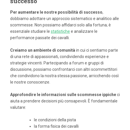
successo
Per aumentare le nostre possibilità di successo
,
dobbiamo adottare un approccio sistematico e analitico alle
scommesse. Non possiamo affidarci solo alla fortuna; è
essenziale studiare le
statistiche
e analizzare le
performance passate dei cavalli.
Creiamo un ambiente di comunità
in cui ci sentiamo parte
di una rete di appassionati, condividendo esperienze e
strategie vincenti. Partecipando a forum e gruppi di
discussione, possiamo confrontarci con altri scommettitori
che condividono la nostra stessa passione, arricchendo così
le nostre conoscenze.
Approfondire le informazioni sulle scommesse ippiche
ci
aiuta a prendere decisioni più consapevoli. È fondamentale
valutare:
le condizioni della pista
la forma fisica dei cavalli