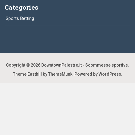
Categories
Sports Betting
Copyright © 2026
DowntownPalestre.it - Scommesse sportive
.
Theme Easthill by ThemeMunk
. Powered by
WordPress
.