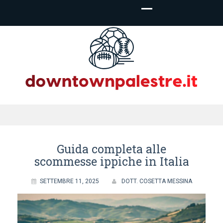
DowntownPalest
– Scommes
Guida completa alle
scommesse ippiche in Italia
sportive
SETTEMBRE 11, 2025
DOTT. COSETTA MESSINA