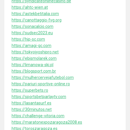
https://syndicateonlinecasino.de
https://ahtc-wien.at
https://astekbetitalia.com
https://canottaggio-fvg.org
https://sonacalcio.com
https://sudsec2023.eu
https://hip-sc.com
https://amagi-gc.com
https://tokyojyoshipro.net
https://ebismolarek.com
https://limanowa-ski.pl
https://blogsport.com.br
https://mulhercervejafutebol.com
https://pariuri-sportive-online.ro
https://superbets.ro
https://sportsbetparlaytv.com
https://lasantasurf.es
https://30minutos.net
https://challenge-vitoria.com
https://maratonexpozaragoza2008.es
https://toroszaragoza.es