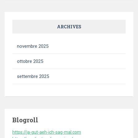
ARCHIVES
novembre 2025
ottobre 2025
settembre 2025
Blogroll
https://ja-gut-aeh-ich-sag-mal.com