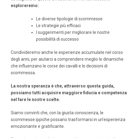
esploreremo:
Le diverse tipologie di scommesse
Le strategie più efficaci
I suggerimenti per migliorare le nostre
possibilità di successo
Condivideremo anche le esperienze accumulate nel corso
degli anni, per aiutarci a comprendere meglio le dinamiche
che influenzano le corse dei cavalli e le decisioni di
scommessa.
La nostra speranza è che, attraverso questa guida,
possiamo tutti acquisire maggiore fiducia e competenza
nel fare le nostre scelte.
Siamo convinti che, con la giusta conoscenza, le
scommesse ippiche possano trasformarsi in un’esperienza
emozionante e gratificante.