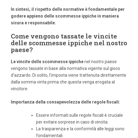
In sintesi, il rispetto delle normative è fondamentale per
godere appieno delle scommesse ippiche in maniera
sicura e responsabile.
Come vengono tassate le vincite
delle scommesse ippiche nel nostro
paese?
Le vincite delle scommesse ippiche
nel nostro paese
vengono tassate in base alla normativa vigente sul gioco
d’azzardo. Di solito, l’imposta viene trattenuta direttamente
dalla somma vinta prima che questa venga erogata al
vincitore.
Importanza della consapevolezza delle regole fiscali:
Essere informati sulle regole fiscali è cruciale
per evitare sorprese in caso di vincita.
La trasparenza e la conformità alle leggi sono
fondamentali.