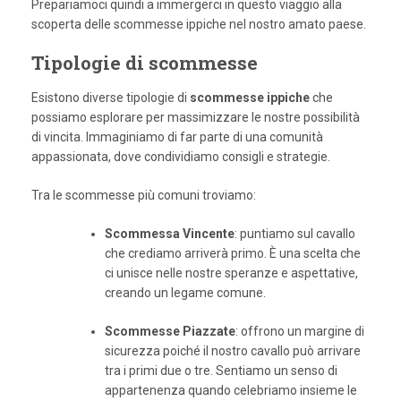
Prepariamoci quindi a immergerci in questo viaggio alla
scoperta delle scommesse ippiche nel nostro amato paese.
Tipologie di scommesse
Esistono diverse tipologie di
scommesse ippiche
che
possiamo esplorare per massimizzare le nostre possibilità
di vincita. Immaginiamo di far parte di una comunità
appassionata, dove condividiamo consigli e strategie.
Tra le scommesse più comuni troviamo:
Scommessa Vincente
: puntiamo sul cavallo
che crediamo arriverà primo. È una scelta che
ci unisce nelle nostre speranze e aspettative,
creando un legame comune.
Scommesse Piazzate
: offrono un margine di
sicurezza poiché il nostro cavallo può arrivare
tra i primi due o tre. Sentiamo un senso di
appartenenza quando celebriamo insieme le