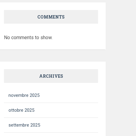
COMMENTS
No comments to show.
ARCHIVES
novembre 2025
ottobre 2025
settembre 2025