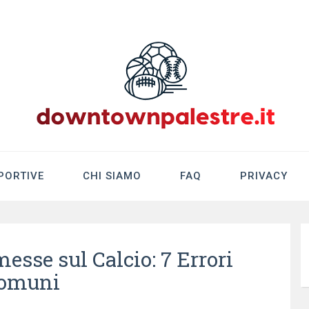
estre.it – Sco
PORTIVE
CHI SIAMO
FAQ
PRIVACY
esse sul Calcio: 7 Errori
omuni