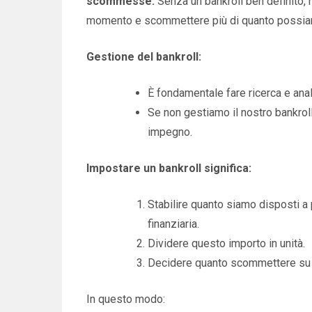
scommesse.
Senza un bankroll ben definito, 
momento e scommettere più di quanto possia
Gestione del bankroll:
È fondamentale fare ricerca e anal
Se non gestiamo il nostro bankroll 
impegno.
Impostare un bankroll significa:
Stabilire quanto siamo disposti a
finanziaria.
Dividere questo importo in unità.
Decidere quanto scommettere su o
In questo modo: