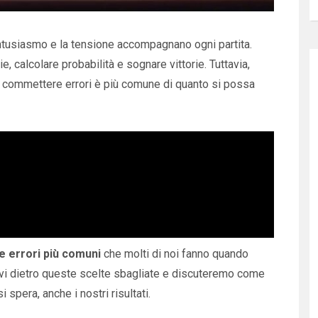
entusiasmo e la tensione accompagnano ogni partita.
, calcolare probabilità e sognare vittorie. Tuttavia,
 commettere errori è più comune di quanto si possa
te errori più comuni
che molti di noi fanno quando
vi dietro queste scelte sbagliate e discuteremo come
 spera, anche i nostri risultati.