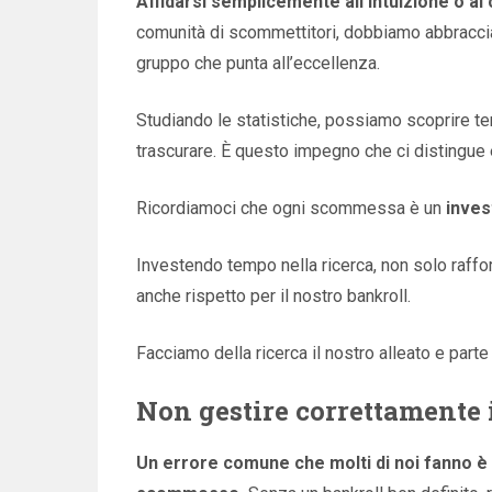
Affidarsi semplicemente all’intuizione o ai
comunità di scommettitori, dobbiamo abbracciare
gruppo che punta all’eccellenza.
Studiando le statistiche, possiamo scoprire t
trascurare. È questo impegno che ci distingue 
Ricordiamoci che ogni scommessa è un
inves
Investendo tempo nella ricerca, non solo raffo
anche rispetto per il nostro bankroll.
Facciamo della ricerca il nostro alleato e part
Non gestire correttamente 
Un errore comune che molti di noi fanno è 