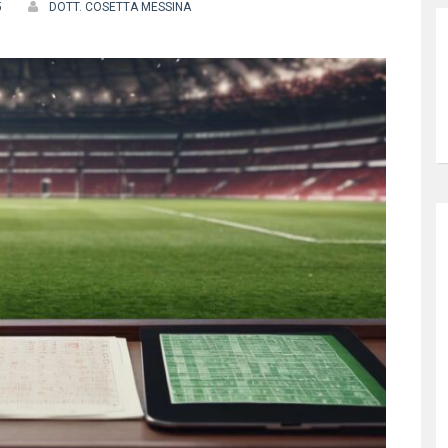
5
DOTT. COSETTA MESSINA