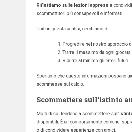
Riflettiamo sulle lezioni apprese
e condividi
scommettitori più consapevoli e informati.
Uniti in questa analisi, cerchiamo di:
Progredire nel nostro approccio 
Trarre il massimo da ogni giocata.
Ridurre al minimo gli errori futuri.
Speriamo che queste informazioni possano aiut
scommesse sul calcio.
Scommettere sull’istinto a
Molti di noi tendono a scommettere sull’
istint
disponibili. È un comportamento comune, sopra
o di condividere esperienze con amici.