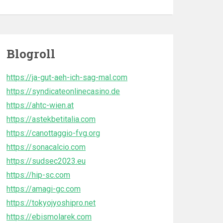
Blogroll
https://ja-gut-aeh-ich-sag-mal.com
https://syndicateonlinecasino.de
https://ahtc-wien.at
https://astekbetitalia.com
https://canottaggio-fvg.org
https://sonacalcio.com
https://sudsec2023.eu
https://hip-sc.com
https://amagi-gc.com
https://tokyojyoshipro.net
https://ebismolarek.com