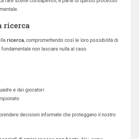
ca fare scelte consapevoli, e parte di questo processo
amentale.
 ricerca
ella
ricerca
, compromettendo così le loro possibilità di
fondamentale non lasciare nulla al caso.
uadre e dei giocatori
ampionato
prendere decisioni informate che proteggano il nostro