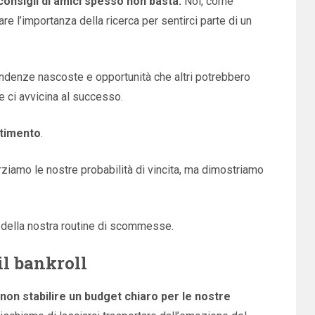
 consigli di amici spesso non basta.
Noi, come
 l’importanza della ricerca per sentirci parte di un
endenze nascoste e opportunità che altri potrebbero
e ci avvicina al successo.
timento
.
rziamo le nostre probabilità di vincita, ma dimostriamo
e della nostra routine di scommesse.
il bankroll
non stabilire un budget chiaro per le nostre