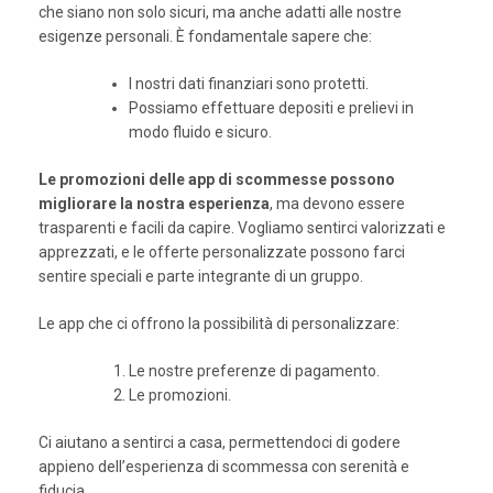
che siano non solo sicuri, ma anche adatti alle nostre
esigenze personali. È fondamentale sapere che:
I nostri dati finanziari sono protetti.
Possiamo effettuare depositi e prelievi in
modo fluido e sicuro.
Le promozioni delle app di scommesse possono
migliorare la nostra esperienza
, ma devono essere
trasparenti e facili da capire. Vogliamo sentirci valorizzati e
apprezzati, e le offerte personalizzate possono farci
sentire speciali e parte integrante di un gruppo.
Le app che ci offrono la possibilità di personalizzare:
Le nostre preferenze di pagamento.
Le promozioni.
Ci aiutano a sentirci a casa, permettendoci di godere
appieno dell’esperienza di scommessa con serenità e
fiducia.