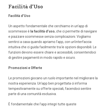
Facilità d’Uso
Facilità d’Uso
Un aspetto fondamentale che cerchiamo in un’app di
scommesse è
la facilità d’uso
, che ci permette di navigare
e piazzare scommesse senza complicazioni. Vogliamo
sentirci a casa quando apriamo l’app, con un’interfaccia
intuitiva che ci guida facilmente tra le opzioni disponibili. Le
funzioni devono essere chiare e accessibili, consentendoci
di gestire pagamenti in modo rapido e sicuro.
Promozioni e Offerte
Le promozioni giocano un ruolo importante nel migliorare la
nostra esperienza. Un’app ben progettata ci informa
tempestivamente su offerte speciali, facendoci sentire
parte di una comunità esclusiva.
È fondamentale che l’app integri tutte queste