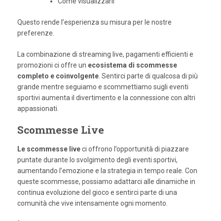
Come visualizzarli
Questo rende l’esperienza su misura per le nostre
preferenze.
La combinazione di streaming live, pagamenti efficienti e
promozioni ci offre un
ecosistema di scommesse
completo e coinvolgente
. Sentirci parte di qualcosa di più
grande mentre seguiamo e scommettiamo sugli eventi
sportivi aumenta il divertimento e la connessione con altri
appassionati.
Scommesse Live
Le scommesse live
ci offrono l’opportunità di piazzare
puntate durante lo svolgimento degli eventi sportivi,
aumentando l’emozione e la strategia in tempo reale. Con
queste scommesse, possiamo adattarci alle dinamiche in
continua evoluzione del gioco e sentirci parte di una
comunità che vive intensamente ogni momento.