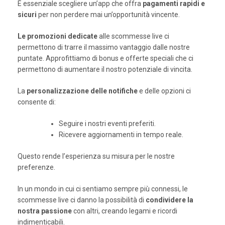
È essenziale scegliere un’app che offra
pagamenti rapidi e
sicuri
per non perdere mai un’opportunità vincente.
Le promozioni dedicate
alle scommesse live ci
permettono di trarre il massimo vantaggio dalle nostre
puntate. Approfittiamo di bonus e offerte speciali che ci
permettono di aumentare il nostro potenziale di vincita.
La
personalizzazione delle notifiche
e delle opzioni ci
consente di:
Seguire i nostri eventi preferiti.
Ricevere aggiornamenti in tempo reale.
Questo rende l’esperienza su misura per le nostre
preferenze.
In un mondo in cui ci sentiamo sempre più connessi, le
scommesse live ci danno la possibilità di
condividere la
nostra passione
con altri, creando legami e ricordi
indimenticabili.