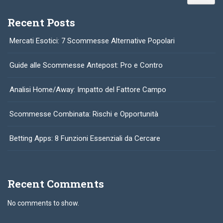
Recent Posts
Mercati Esotici: 7 Scommesse Alternative Popolari
Guide alle Scommesse Antepost: Pro e Contro
Analisi Home/Away: Impatto del Fattore Campo
Scommesse Combinata: Rischi e Opportunità
Betting Apps: 8 Funzioni Essenziali da Cercare
Recent Comments
No comments to show.