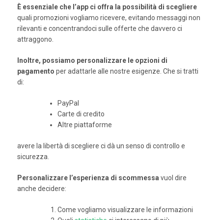
È essenziale che l’app ci offra la possibilità di scegliere
quali promozioni vogliamo ricevere, evitando messaggi non
rilevanti e concentrandoci sulle offerte che davvero ci
attraggono.
Inoltre, possiamo personalizzare le opzioni di
pagamento
per adattarle alle nostre esigenze. Che si tratti
di:
PayPal
Carte di credito
Altre piattaforme
avere la libertà di scegliere ci dà un senso di controllo e
sicurezza.
Personalizzare l’esperienza di scommessa
vuol dire
anche decidere:
Come vogliamo visualizzare le informazioni