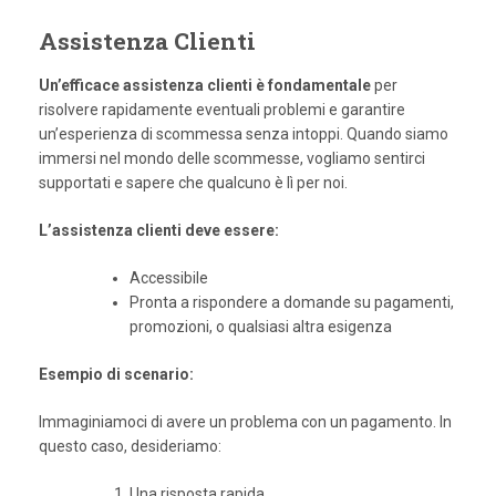
Assistenza Clienti
Un’efficace assistenza clienti è fondamentale
per
risolvere rapidamente eventuali problemi e garantire
un’esperienza di scommessa senza intoppi. Quando siamo
immersi nel mondo delle scommesse, vogliamo sentirci
supportati e sapere che qualcuno è lì per noi.
L’assistenza clienti deve essere:
Accessibile
Pronta a rispondere a domande su pagamenti,
promozioni, o qualsiasi altra esigenza
Esempio di scenario:
Immaginiamoci di avere un problema con un pagamento. In
questo caso, desideriamo:
Una risposta rapida