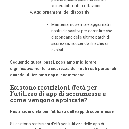
vulnerabili a intercettazioni.
Aggiornamenti dei dispositivi:
Manteniamo sempre aggiornati i
nostri dispositivi per garantire che
dispongano delle ultime patch di
sicurezza, riducendo il rischio di
exploit.
Seguendo questi passi, possiamo migliorare
significativamente la sicurezza dei nostri dati personali
quando utilizziamo app di scommesse.
Esistono restrizioni d’età per
l’utilizzo di app di scommesse e
come vengono applicate?
Restrizioni d’età per l’utilizzo delle app di scommesse
Sì, esistono restrizioni d’età per l’utilizzo delle app di