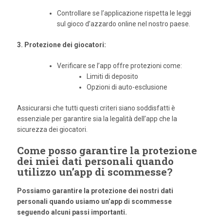
Controllare se l’applicazione rispetta le leggi
sul gioco d’azzardo online nel nostro paese.
3. Protezione dei giocatori:
Verificare se l’app offre protezioni come:
Limiti di deposito
Opzioni di auto-esclusione
Assicurarsi che tutti questi criteri siano soddisfatti è
essenziale per garantire sia la legalità dell’app che la
sicurezza dei giocatori.
Come posso garantire la protezione
dei miei dati personali quando
utilizzo un’app di scommesse?
Possiamo garantire la protezione dei nostri dati
personali quando usiamo un’app di scommesse
seguendo alcuni passi importanti.