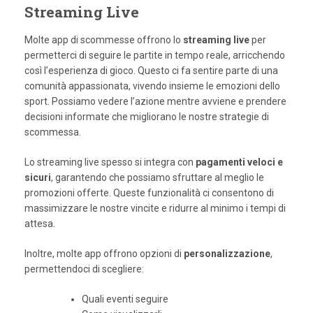
Streaming Live
Molte app di scommesse offrono lo
streaming live
per
permetterci di seguire le partite in tempo reale, arricchendo
così l’esperienza di gioco. Questo ci fa sentire parte di una
comunità appassionata, vivendo insieme le emozioni dello
sport. Possiamo vedere l’azione mentre avviene e prendere
decisioni informate che migliorano le nostre strategie di
scommessa.
Lo streaming live spesso si integra con
pagamenti veloci e
sicuri
, garantendo che possiamo sfruttare al meglio le
promozioni offerte. Queste funzionalità ci consentono di
massimizzare le nostre vincite e ridurre al minimo i tempi di
attesa.
Inoltre, molte app offrono opzioni di
personalizzazione
,
permettendoci di scegliere:
Quali eventi seguire