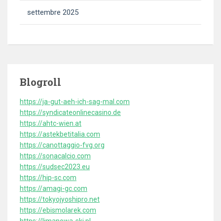
settembre 2025
Blogroll
https://ja-gut-aeh-ich-sag-mal.com
https://syndicateonlinecasino.de
https://ahtc-wien.at
https://astekbetitalia.com
https://canottaggio-fvg.org
https://sonacalcio.com
https://sudsec2023.eu
https://hip-sc.com
https://amagi-gc.com
https://tokyojyoshipro.net
https://ebismolarek.com
https://limanowa-ski.pl