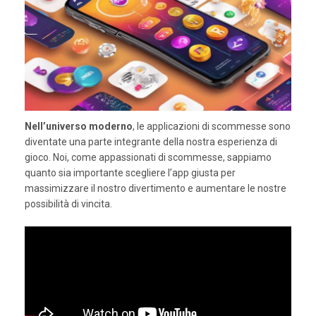
Nell’universo moderno
, le applicazioni di scommesse sono
diventate una parte integrante della nostra esperienza di
gioco. Noi, come appassionati di scommesse, sappiamo
quanto sia importante scegliere l’app giusta per
massimizzare il nostro divertimento e aumentare le nostre
possibilità di vincita.