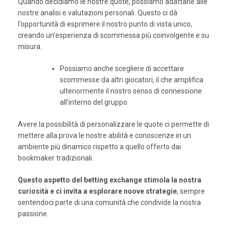
Quando decidiamo le nostre quote, possiamo adattarle alle
nostre analisi e valutazioni personali. Questo ci dà
l’opportunità di esprimere il nostro punto di vista unico,
creando un’esperienza di scommessa più coinvolgente e su
misura.
Possiamo anche scegliere di accettare
scommesse da altri giocatori, il che amplifica
ulteriormente il nostro senso di connessione
all’interno del gruppo.
Avere la possibilità di personalizzare le quote ci permette di
mettere alla prova le nostre abilità e conoscenze in un
ambiente più dinamico rispetto a quello offerto dai
bookmaker tradizionali.
Questo aspetto del betting exchange stimola la nostra
curiosità e ci invita a esplorare nuove strategie
, sempre
sentendoci parte di una comunità che condivide la nostra
passione.