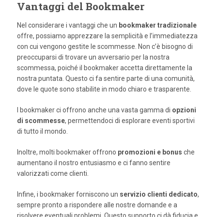
Vantaggi del Bookmaker
Nel considerare i vantaggi che un
bookmaker tradizionale
offre, possiamo apprezzare la semplicità e l’immediatezza
con cui vengono gestite le scommesse. Non c’è bisogno di
preoccuparsi di trovare un avversario per la nostra
scommessa, poiché il bookmaker accetta direttamente la
nostra puntata. Questo ci fa sentire parte di una comunità,
dove le quote sono stabilite in modo chiaro e trasparente.
I bookmaker ci offrono anche una vasta gamma di
opzioni
di scommesse
, permettendoci di esplorare eventi sportivi
di tutto il mondo.
Inoltre, molti bookmaker offrono
promozioni e bonus
che
aumentano il nostro entusiasmo e ci fanno sentire
valorizzati come clienti.
Infine, i bookmaker forniscono un
servizio clienti dedicato
,
sempre pronto a rispondere alle nostre domande e a
risolvere eventuali problemi. Questo supporto ci dà fiducia e