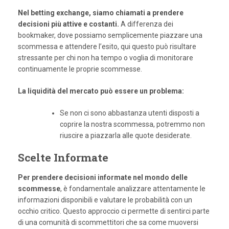
Nel betting exchange, siamo chiamati a prendere
decisioni più attive e costanti.
A differenza dei
bookmaker, dove possiamo semplicemente piazzare una
scommessa e attendere l’esito, qui questo può risultare
stressante per chi non ha tempo o voglia di monitorare
continuamente le proprie scommesse.
La liquidità del mercato può essere un problema:
Se non ci sono abbastanza utenti disposti a
coprire la nostra scommessa, potremmo non
riuscire a piazzarla alle quote desiderate.
Scelte Informate
Per prendere decisioni informate nel mondo delle
scommesse
, è fondamentale analizzare attentamente le
informazioni disponibili e valutare le probabilità con un
occhio critico. Questo approccio ci permette di sentirci parte
di una comunità di scommettitori che sa come muoversi