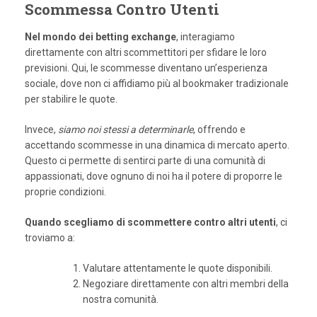
Scommessa Contro Utenti
Nel mondo dei betting exchange
, interagiamo
direttamente con altri scommettitori per sfidare le loro
previsioni. Qui, le scommesse diventano un’esperienza
sociale, dove non ci affidiamo più al bookmaker tradizionale
per stabilire le quote.
Invece,
siamo noi stessi a determinarle
, offrendo e
accettando scommesse in una dinamica di mercato aperto.
Questo ci permette di sentirci parte di una comunità di
appassionati, dove ognuno di noi ha il potere di proporre le
proprie condizioni.
Quando scegliamo di scommettere contro altri utenti
, ci
troviamo a:
Valutare attentamente le quote disponibili.
Negoziare direttamente con altri membri della
nostra comunità.