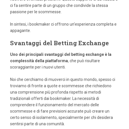
ci fa sentire parte di un gruppo che condivide la stessa
passione per le scommesse.
In sintesi, i bookmaker ci offrono un’esperienza completa e
appagante.
Svantaggi del Betting Exchange
Uno dei principali svantaggi del betting exchange è la
complessità della piattaforma
, che può risultare
scoraggiante per i nuovi utenti.
Noi che cerchiamo di muoverci in questo mondo, spesso ci
troviamo di fronte a quote e scommesse che richiedono
una comprensione più profonda rispetto ai metodi
tradizionali offerti dai bookmaker. La necessità di
comprendere il funzionamento del mercato delle
scommesse e di fare previsioni accurate può creare un
certo senso di isolamento, specialmente per chi desidera
sentirsi parte di una comunità.