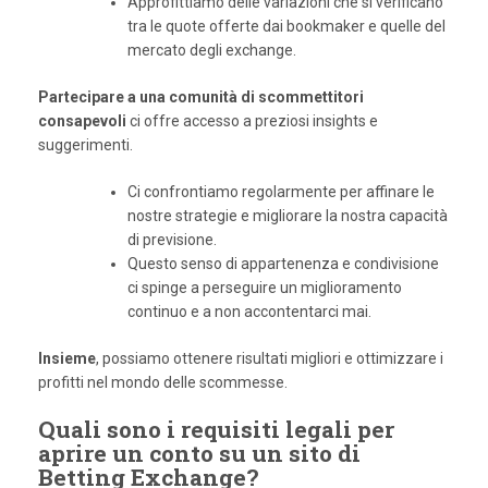
Approfittiamo delle variazioni che si verificano
tra le quote offerte dai bookmaker e quelle del
mercato degli exchange.
Partecipare a una comunità di scommettitori
consapevoli
ci offre accesso a preziosi insights e
suggerimenti.
Ci confrontiamo regolarmente per affinare le
nostre strategie e migliorare la nostra capacità
di previsione.
Questo senso di appartenenza e condivisione
ci spinge a perseguire un miglioramento
continuo e a non accontentarci mai.
Insieme
, possiamo ottenere risultati migliori e ottimizzare i
profitti nel mondo delle scommesse.
Quali sono i requisiti legali per
aprire un conto su un sito di
Betting Exchange?