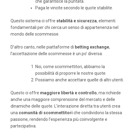
che garantisce la puntata.
Paga le vincite secondo le quote stabilite.
Questo sistema ci offre
stabilità e sicurezza
, elementi
fondamentali per chi cerca un senso di appartenenza nel
mondo delle scommesse.
D’altro canto, nelle piattaforme di
betting exchange
,
l’accettazione delle scommesse è un po’ diversa:
Noi, come scommettitori, abbiamo la
possibilità di proporre le nostre quote.
Possiamo anche accettare quelle di altri utenti.
Questo ci offre
maggiore libertà e controllo
, ma richiede
anche una maggiore comprensione del mercato e delle
dinamiche delle quote. L’interazione diretta tra utenti crea
una
comunità di scommettitori
che condividono la stessa
passione, rendendo l’esperienza più coinvolgente e
partecipativa.