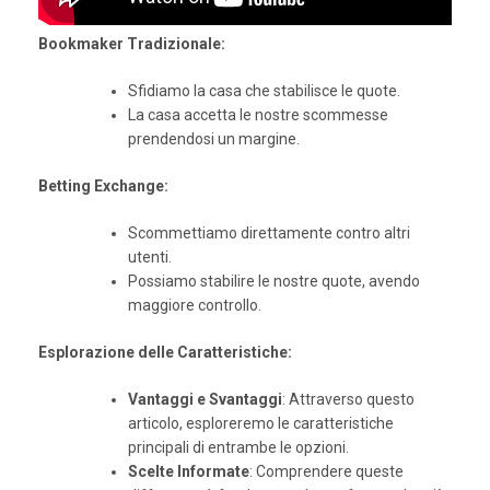
Bookmaker Tradizionale:
Sfidiamo la casa che stabilisce le quote.
La casa accetta le nostre scommesse
prendendosi un margine.
Betting Exchange:
Scommettiamo direttamente contro altri
utenti.
Possiamo stabilire le nostre quote, avendo
maggiore controllo.
Esplorazione delle Caratteristiche:
Vantaggi e Svantaggi
: Attraverso questo
articolo, esploreremo le caratteristiche
principali di entrambe le opzioni.
Scelte Informate
: Comprendere queste