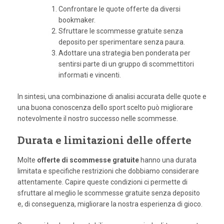
Confrontare le quote offerte da diversi
bookmaker.
Sfruttare le scommesse gratuite senza
deposito per sperimentare senza paura.
Adottare una strategia ben ponderata per
sentirsi parte di un gruppo di scommettitori
informati e vincenti.
In sintesi, una combinazione di analisi accurata delle quote e
una buona conoscenza dello sport scelto può migliorare
notevolmente il nostro successo nelle scommesse.
Durata e limitazioni delle offerte
Molte
offerte di scommesse gratuite
hanno una durata
limitata e specifiche restrizioni che dobbiamo considerare
attentamente. Capire queste condizioni ci permette di
sfruttare al meglio le scommesse gratuite senza deposito
e, di conseguenza, migliorare la nostra esperienza di gioco.