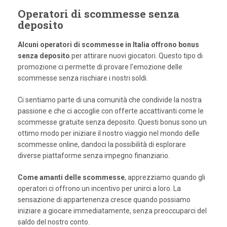
Operatori di scommesse senza
deposito
Alcuni operatori di scommesse in Italia offrono bonus
senza deposito
per attirare nuovi giocatori. Questo tipo di
promozione ci permette di provare l’emozione delle
scommesse senza rischiare i nostri soldi.
Ci sentiamo parte di una comunità che condivide la nostra
passione e che ci accoglie con offerte accattivanti come le
scommesse gratuite senza deposito. Questi bonus sono un
ottimo modo per iniziare il nostro viaggio nel mondo delle
scommesse online, dandoci la possibilità di esplorare
diverse piattaforme senza impegno finanziario.
Come amanti delle scommesse
, apprezziamo quando gli
operatori ci offrono un incentivo per unirci a loro. La
sensazione di appartenenza cresce quando possiamo
iniziare a giocare immediatamente, senza preoccuparci del
saldo del nostro conto.