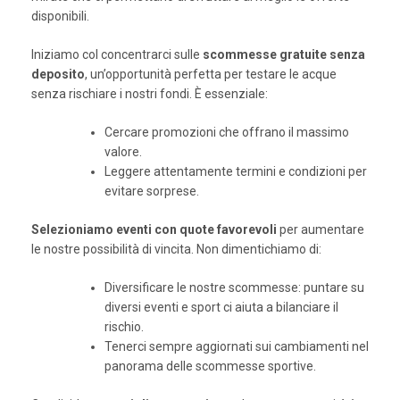
disponibili.
Iniziamo col concentrarci sulle
scommesse gratuite senza
deposito
, un’opportunità perfetta per testare le acque
senza rischiare i nostri fondi. È essenziale:
Cercare promozioni che offrano il massimo
valore.
Leggere attentamente termini e condizioni per
evitare sorprese.
Selezioniamo eventi con quote favorevoli
per aumentare
le nostre possibilità di vincita. Non dimentichiamo di:
Diversificare le nostre scommesse: puntare su
diversi eventi e sport ci aiuta a bilanciare il
rischio.
Tenerci sempre aggiornati sui cambiamenti nel
panorama delle scommesse sportive.