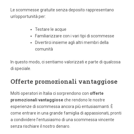
Le scommesse gratuite senza deposito rappresentano
un’opportunità per:
Testare le acque
Familiarizzare con i vari tipi di scommesse
Divertirci insieme agli altri membri della
comunità
In questo modo, ci sentiamo valorizzati e parte di qualcosa
di speciale.
Offerte promozionali vantaggiose
Molti operatori in Italia ci sorprendono con
offerte
promozionali vantaggiose
che rendono le nostre
esperienze di scommessa ancora più entusiasmanti. È
come entrare in una grande famiglia di appassionati, pronti
a condividere l’entusiasmo di una scommessa vincente
senza rischiare il nostro denaro.