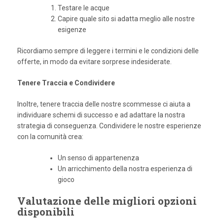
Testare le acque
Capire quale sito si adatta meglio alle nostre
esigenze
Ricordiamo sempre di leggere i termini e le condizioni delle
offerte, in modo da evitare sorprese indesiderate.
Tenere Traccia e Condividere
Inoltre, tenere traccia delle nostre scommesse ci aiuta a
individuare schemi di successo e ad adattare la nostra
strategia di conseguenza. Condividere le nostre esperienze
con la comunità crea:
Un senso di appartenenza
Un arricchimento della nostra esperienza di
gioco
Valutazione delle migliori opzioni
disponibili