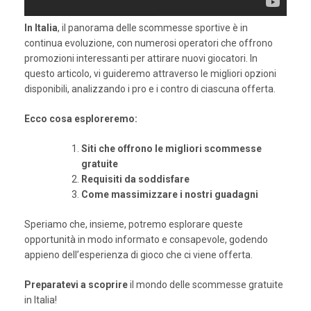
In Italia
, il panorama delle scommesse sportive è in
continua evoluzione, con numerosi operatori che offrono
promozioni interessanti per attirare nuovi giocatori. In
questo articolo, vi guideremo attraverso le migliori opzioni
disponibili, analizzando i pro e i contro di ciascuna offerta.
Ecco cosa esploreremo:
Siti che offrono le migliori scommesse
gratuite
Requisiti da soddisfare
Come massimizzare i nostri guadagni
Speriamo che, insieme, potremo esplorare queste
opportunità in modo informato e consapevole, godendo
appieno dell’esperienza di gioco che ci viene offerta.
Preparatevi a scoprire
il mondo delle scommesse gratuite
in Italia!