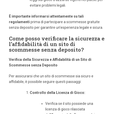
evitare problemi legali.
È importante informarsi attentamente su tali
regolamenti
prima di partecipare a scommesse gratuite
senza deposito per garantire un’esperienza legale e sicura.
Come posso verificare la sicurezza e
l’affidabilità di un sito di
scommesse senza deposito?
Verifica della Sicurezza e Affidabilità di un Sito di
Scommesse senza Deposito
Per assicurarsi che un sito di scommesse sia sicuro e
affidabile, è possibile seguire questi passaggi:
Controllo della Licenza di Gioco:
Verifica se il sito possiede una
licenza di gioco rilasciata