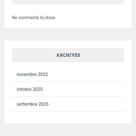
No comments to show.
ARCHIVES
novembre 2025
ottobre 2025
settembre 2025