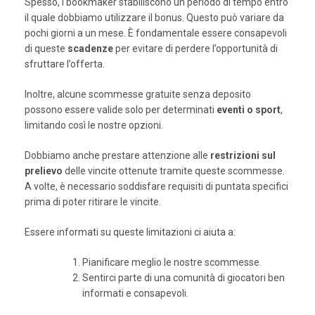
Spesso, i bookmaker stabiliscono un periodo di tempo entro
il quale dobbiamo utilizzare il bonus. Questo può variare da
pochi giorni a un mese. È fondamentale essere consapevoli
di queste
scadenze
per evitare di perdere l’opportunità di
sfruttare l’offerta.
Inoltre, alcune scommesse gratuite senza deposito
possono essere valide solo per determinati
eventi o sport
,
limitando così le nostre opzioni.
Dobbiamo anche prestare attenzione alle
restrizioni sul
prelievo
delle vincite ottenute tramite queste scommesse.
A volte, è necessario soddisfare requisiti di puntata specifici
prima di poter ritirare le vincite.
Essere informati su queste limitazioni ci aiuta a:
Pianificare meglio le nostre scommesse.
Sentirci parte di una comunità di giocatori ben
informati e consapevoli.