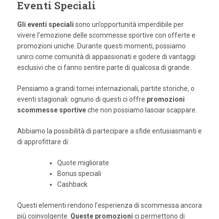
Eventi Speciali
Gli eventi speciali
sono un’opportunità imperdibile per
vivere l’emozione delle scommesse sportive con offerte e
promozioni uniche. Durante questi momenti, possiamo
unirci come comunità di appassionati e godere di vantaggi
esclusivi che ci fanno sentire parte di qualcosa di grande.
Pensiamo a grandi tornei internazionali, partite storiche, o
eventi stagionali: ognuno di questi ci offre
promozioni
scommesse sportive
che non possiamo lasciar scappare.
Abbiamo la possibilità di partecipare a sfide entusiasmanti e
di approfittare di:
Quote migliorate
Bonus speciali
Cashback
Questi elementi rendono l’esperienza di scommessa ancora
più coinvolgente.
Queste promozioni
ci permettono di