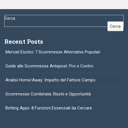
Cerca
Cerca
Recent Posts
Mercati Esotici: 7 Scommesse Alternative Popolari
Guide alle Scommesse Antepost: Pro e Contro
Analisi Home/Away: Impatto del Fattore Campo
Scommesse Combinata: Rischi e Opportunità
Betting Apps: 8 Funzioni Essenziali da Cercare