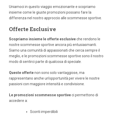
Uniamoci in questo viaggio emozionante e scopriamo
insieme come le giuste promozioni possano fare la
differenza nel nostro approccio alle scommesse sportive.
Offerte Esclusive
Scopriamo insieme le offerte esclusive
che rendono le
nostre scommesse sportive ancora più entusiasmanti.
Siamo una comunità di appassionati che cerca sempre il
meglio, e le promozioni scommesse sportive sono il nostro
modo di sentirci parte di qualcosa di speciale.
Queste offerte
non sono solo vantaggiose, ma
rappresentano anche un’opportunità per vivere le nostre
passioni con maggiore intensità e condivisione.
Le promozioni scommesse sportive
ci permettono di
accedere a:
Sconti imperdibili