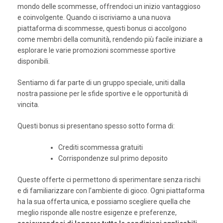
mondo delle scommesse, offrendoci un inizio vantaggioso
e coinvolgente. Quando ci iscriviamo a una nuova
piattaforma di scommesse, questi bonus ci accolgono
come membri della comunità, rendendo più facile iniziare a
esplorare le varie promozioni scommesse sportive
disponibili.
Sentiamo di far parte di un gruppo speciale, uniti dalla
nostra passione per le sfide sportive e le opportunità di
vincita.
Questi bonus si presentano spesso sotto forma di:
Crediti scommessa gratuiti
Corrispondenze sul primo deposito
Queste offerte ci permettono di sperimentare senza rischi
e di familiarizzare con l’ambiente di gioco. Ogni piattaforma
ha la sua offerta unica, e possiamo scegliere quella che
meglio risponde alle nostre esigenze e preferenze,