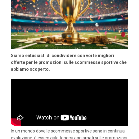
Siamo entusiasti di condividere con voi le migliori
offerte per le promozioni sulle scommesse sportive che
abbiamo scoperto.
In un mondo dove le scommesse sportive sono in continua
evoluzione, è essenziale tenersi aggiornati sulle promozioni