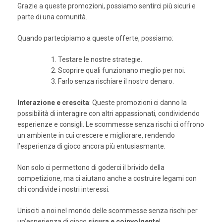
Grazie a queste promozioni, possiamo sentirci più sicuri e
parte di una comunità.
Quando partecipiamo a queste offerte, possiamo:
Testare le nostre strategie.
Scoprire quali funzionano meglio per noi.
Farlo senza rischiare il nostro denaro.
Interazione e crescita
: Queste promozioni ci danno la
possibilità di interagire con altri appassionati, condividendo
esperienze e consigli. Le scommesse senza rischi ci offrono
un ambiente in cui crescere e migliorare, rendendo
l’esperienza di gioco ancora più entusiasmante.
Non solo ci permettono di goderci il brivido della
competizione, ma ci aiutano anche a costruire legami con
chi condivide i nostri interessi.
Unisciti a noi nel mondo delle scommesse senza rischi per
un’esperienza di gioco
sicura e coinvolgente
!