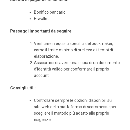
Bonifico bancario
E-wallet
Passaggi importanti da seguire:
Verificare i requisiti specifici del bookmaker,
come il limite minimo di prelievo e i tempi di
elaborazione.
Assicurarsi di avere una copia di un documento
d’identità valido per confermare il proprio
account.
Consigli utili:
Controllare sempre le opzioni disponibili sul
sito web della piattaforma di scommesse per
scegliere il metodo più adatto alle proprie
esigenze.