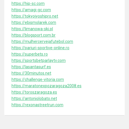
https://hip-sc.com
https://amagi-gc.com
https://tokyojyoshipro.net
https://ebismolarek.com
https://limanowa-ski.pl
https://blogsport.com.br
https://mulhercervejafutebol.com
https://pariuri-sportive-online.ro
https://superbets.ro
https://sportsbetparlaytv.com
https://lasantasurf.es
https://30minutos.net
https://challenge-vitoria.com
https://maratonexpozaragoza2008.es
https://toroszaragoza.es
https://antoniolobato.net
https://rexonastreetrun.com