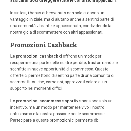
assicurandoci di leggere tutte le condizioni applicabili
.
In sintesi, i bonus di benvenuto non solo ci danno un
vantaggio iniziale, ma ci aiutano anche a sentirci parte di
una comunità vibrante e appassionata, condividendo la
nostra gioia di scommettere con altri appassionati.
Promozioni Cashback
Le promozioni cashback
ci offrono un modo per
recuperare una parte delle nostre perdite, trasformando le
sconfitte in nuove opportunità di scommessa. Queste
offerte ci permettono di sentirci parte di una comunità di
scommettitori che, come noi, apprezza il valore di un
supporto nei momenti difficili.
Le promozioni scommesse sportive
non sono solo un
incentivo, ma un modo per mantenere vivo il nostro
entusiasmo e la nostra passione per le scommesse.
Partecipare a queste promozioni ci permette di: