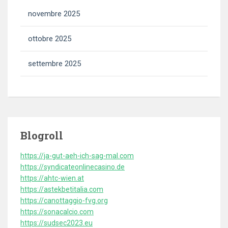
novembre 2025
ottobre 2025
settembre 2025
Blogroll
https://ja-gut-aeh-ich-sag-mal.com
https://syndicateonlinecasino.de
https://ahtc-wien.at
https://astekbetitalia.com
https://canottaggio-fvg.org
https://sonacalcio.com
https://sudsec2023.eu