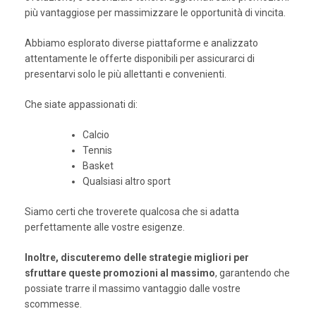
più vantaggiose per massimizzare le opportunità di vincita.
Abbiamo esplorato diverse piattaforme e analizzato
attentamente le offerte disponibili per assicurarci di
presentarvi solo le più allettanti e convenienti.
Che siate appassionati di:
Calcio
Tennis
Basket
Qualsiasi altro sport
Siamo certi che troverete qualcosa che si adatta
perfettamente alle vostre esigenze.
Inoltre, discuteremo delle strategie migliori per
sfruttare queste promozioni al massimo
, garantendo che
possiate trarre il massimo vantaggio dalle vostre
scommesse.